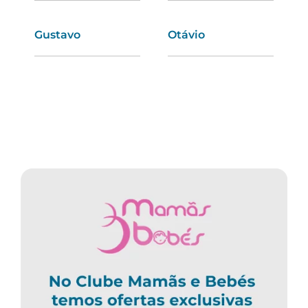
Gustavo
Mónica
Otávio
Priscila