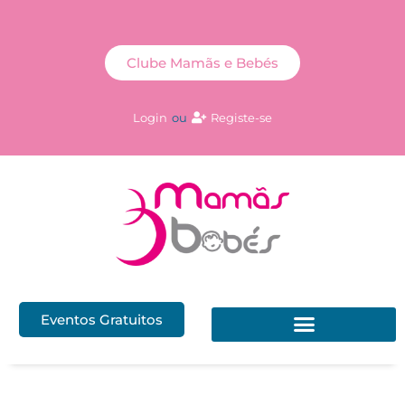
Clube Mamãs e Bebés
Login
ou
Registe-se
Eventos Gratuitos