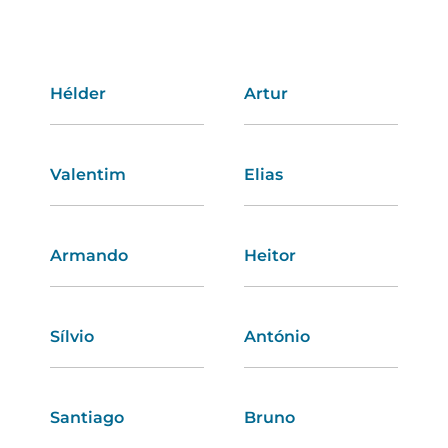
Hélder
Amélia
Artur
Rosária
Valentim
Tânia
Elias
Helga
Armando
Angélica
Heitor
Zulmira
Sílvio
Lídia
António
Andreia
Santiago
Catarina
Bruno
Amália