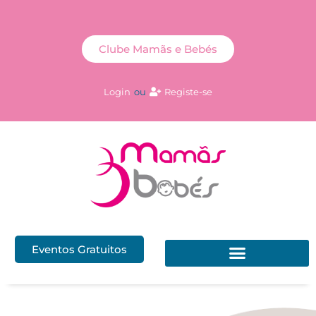
Clube Mamãs e Bebés
Login
ou
Registe-se
Eventos Gratuitos