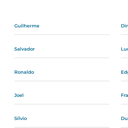
Guilherme
Joana
Di
He
Salvador
Denise
Lu
Olí
Ronaldo
Rita
Ed
Sa
Joel
Dora
Fr
Br
Sílvio
Palmira
Du
Tâ