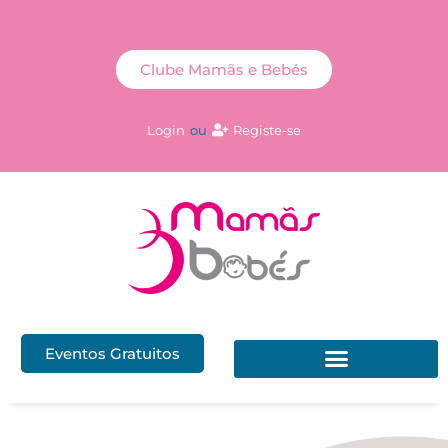
Clube Mamãs e Bebés
Login
ou
Registe-se
Eventos Gratuitos