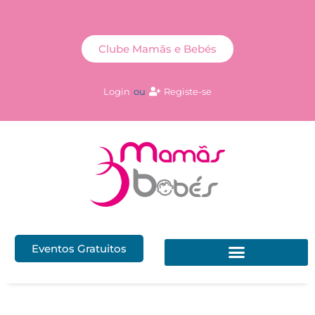
Clube Mamãs e Bebés
Login
ou
Registe-se
Eventos Gratuitos