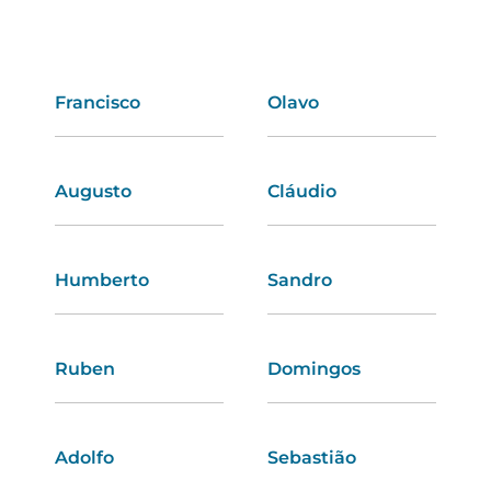
Francisco
Andreia
Olavo
Estela
Augusto
Natacha
Cláudio
Dores
Humberto
Samanta
Sandro
Jaqueline
Ruben
Silvana
Domingos
Constança
Adolfo
Joana
Sebastião
Leonor