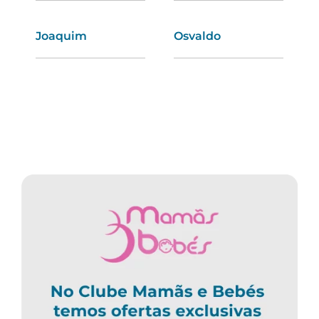
Joaquim
Carmo
Osvaldo
Manuela