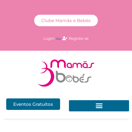
Clube Mamãs e Bebés
Login
ou
Registe-se
Eventos Gratuitos