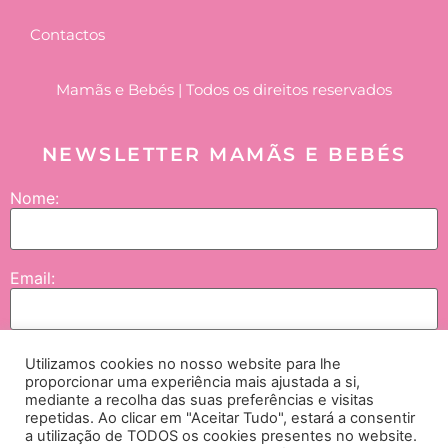
Contactos
Mamãs e Bebés | Todos os direitos reservados
NEWSLETTER MAMÃS E BEBÉS
Nome:
Email:
Utilizamos cookies no nosso website para lhe
Enviar
proporcionar uma experiência mais ajustada a si,
mediante a recolha das suas preferências e visitas
repetidas. Ao clicar em "Aceitar Tudo", estará a consentir
Concordo que os meus dados sejam tratados pela NGI – Lifesciences and
a utilização de TODOS os cookies presentes no website.