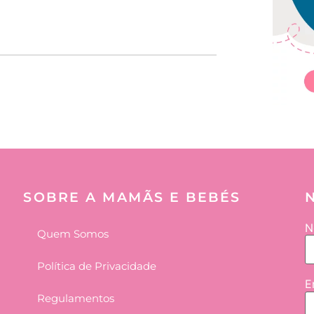
adora
SOBRE A MAMÃS E BEBÉS
N
Quem Somos
Política de Privacidade
E
Regulamentos