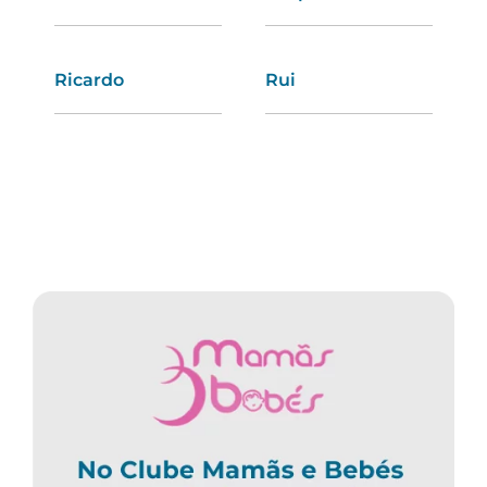
Ricardo
Carmen
Rui
Rute