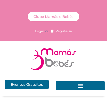
Clube Mamãs e Bebés
Login
ou
Registe-se
Eventos Gratuitos