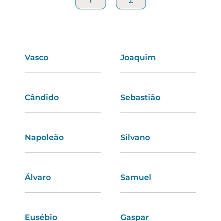
Y
Y
Z
Z
Vasco
Rosana
Joaquim
Lara
Cândido
Ema
Sebastião
Priscila
Napoleão
Hermínia
Silvano
Daniela
Álvaro
Romana
Samuel
Emília
Eusébio
Estefânia
Gaspar
Liliana