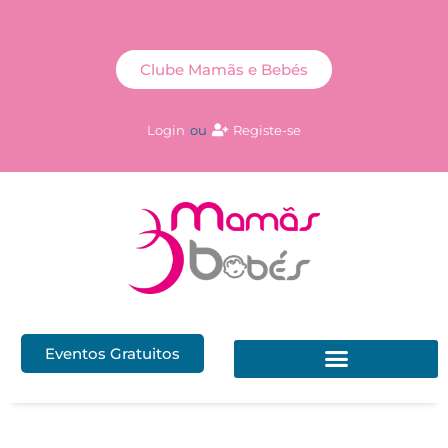
Clube Mamãs e Bebés
Login
ou
Registe-se
Eventos Gratuitos