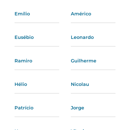
Emílio
Filipa
Américo
Samanta
Eusébio
Fátima
Leonardo
Estela
Ramiro
Rita
Guilherme
Érica
Hélio
Inês
Nicolau
Estefânia
Patrício
Camila
Jorge
Mafalda