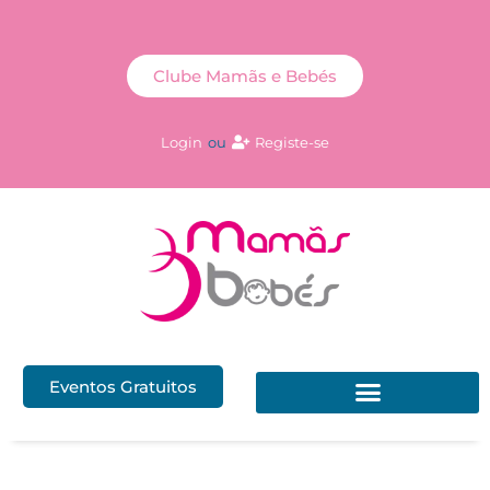
Clube Mamãs e Bebés
Login
ou
Registe-se
Eventos Gratuitos