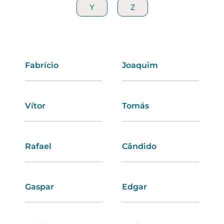
Y
Y
Z
Z
Fabrício
Elisabete
Joaquim
Marina
Vítor
Carolina
Tomás
Adelaide
Rafael
Soraia
Cândido
Lúcia
Gaspar
Mónica
Edgar
Cristiana