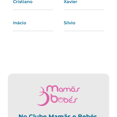
Cristiano
Ivone
Xavier
Anastácia
Inácio
Regina
Sílvio
Rosa