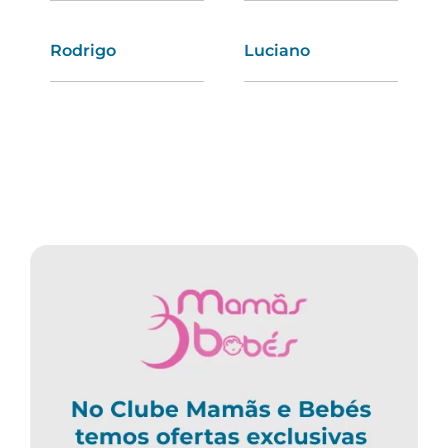
Rodrigo
Esmeralda
Luciano
Ágata