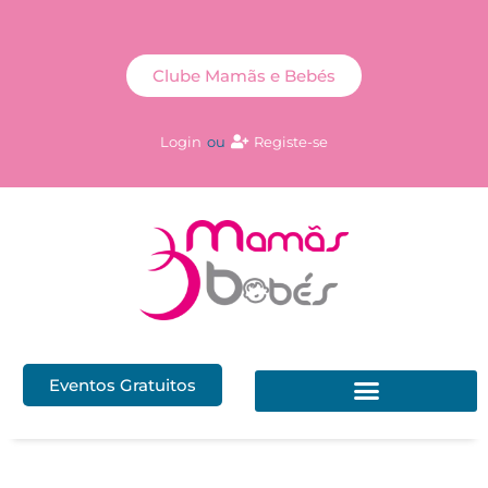
Clube Mamãs e Bebés
Login
ou
Registe-se
Eventos Gratuitos