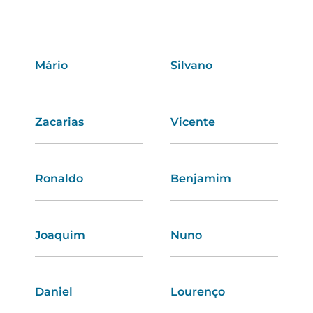
Mário
Telma
Silvano
Ofélia
Zacarias
Dulce
Vicente
Fabíola
Ronaldo
Marina
Benjamim
Olinda
Joaquim
Vera
Nuno
Dores
Daniel
Amanda
Lourenço
Rute