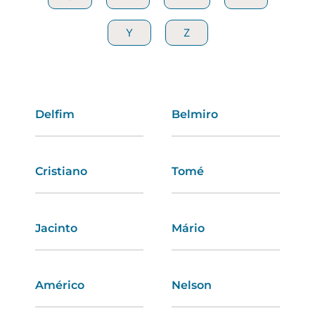
Y
Y
Z
Z
Delfim
Mariana
Belmiro
Valentina
Cristiano
Rosária
Tomé
Fernanda
Jacinto
Graça
Mário
Eduarda
Américo
Marlene
Nelson
Luísa