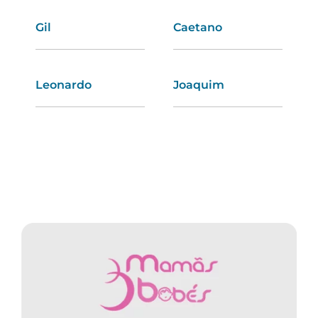
Gil
Andreia
Caetano
Olímpia
Leonardo
Elsa
Joaquim
Valéria