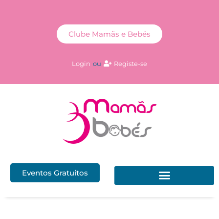
Clube Mamãs e Bebés
Login
ou
Registe-se
Eventos Gratuitos