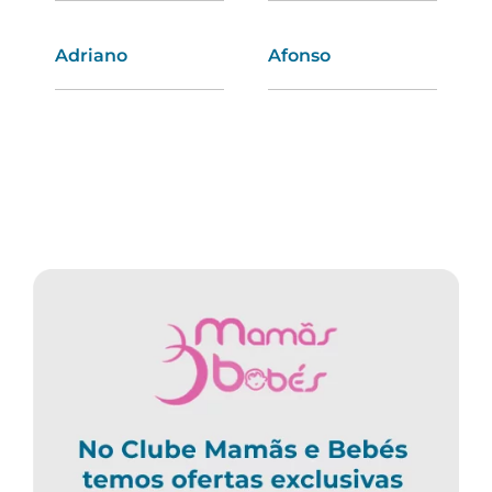
Adriano
Rafaela
Afonso
Marina