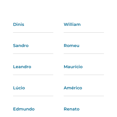
Dinis
Joana
William
Deolinda
Sandro
Luciana
Romeu
Carmen
Leandro
Odélia
Maurício
Renata
Lúcio
Ângela
Américo
Dulce
Edmundo
Luísa
Renato
Juliana