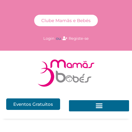
Clube Mamãs e Bebés
Login
ou
Registe-se
Eventos Gratuitos