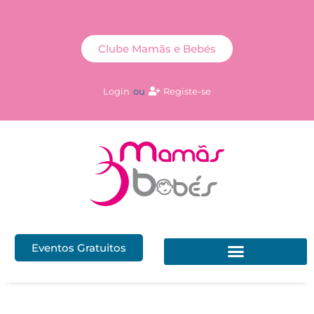
Clube Mamãs e Bebés
Login
ou
Registe-se
Eventos Gratuitos