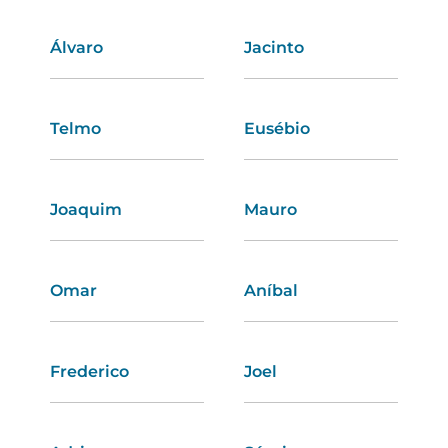
Álvaro
Carlota
Jacinto
Dulce
Telmo
Carolina
Eusébio
Fábia
Joaquim
Zulmira
Mauro
Ivete
Omar
Fabíola
Aníbal
Flávia
Frederico
Bárbara
Joel
Telma