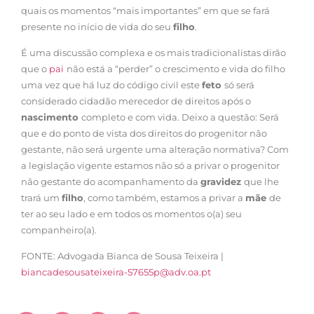
quais os momentos “mais importantes” em que se fará
presente no início de vida do seu
filho
.
É uma discussão complexa e os mais tradicionalistas dirão
que o
pai
não está a “perder” o crescimento e vida do filho
uma vez que há luz do código civil este
feto
só será
considerado cidadão merecedor de direitos após o
nascimento
completo e com vida. Deixo a questão: Será
que e do ponto de vista dos direitos do progenitor não
gestante, não será urgente uma alteração normativa? Com
a legislação vigente estamos não só a privar o progenitor
não gestante do acompanhamento da
gravidez
que lhe
trará um
filho
, como também, estamos a privar a
mãe
de
ter ao seu lado e em todos os momentos o(a) seu
companheiro(a).
FONTE: Advogada Bianca de Sousa Teixeira |
biancadesousateixeira-57655p@adv.oa.pt