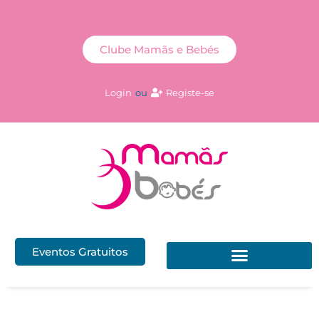
Clube Mamãs e Bebés
Login
ou
Registe-se
Eventos Gratuitos