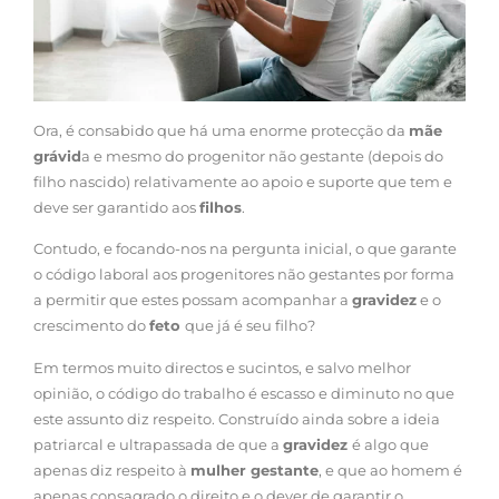
Ora, é consabido que há uma enorme protecção da
mãe
grávid
a e mesmo do progenitor não gestante (depois do
filho nascido) relativamente ao apoio e suporte que tem e
deve ser garantido aos
filhos
.
Contudo, e focando-nos na pergunta inicial, o que garante
o código laboral aos progenitores não gestantes por forma
a permitir que estes possam acompanhar a
gravidez
e o
crescimento do
feto
que já é seu filho?
Em termos muito directos e sucintos, e salvo melhor
opinião, o código do trabalho é escasso e diminuto no que
este assunto diz respeito. Construído ainda sobre a ideia
patriarcal e ultrapassada de que a
gravidez
é algo que
apenas diz respeito à
mulher gestante
, e que ao homem é
apenas consagrado o direito e o dever de garantir o