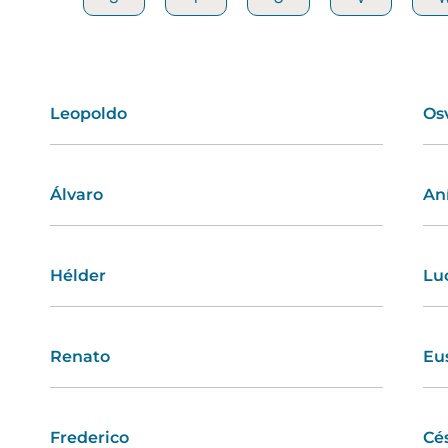
Leopoldo
Amanda
Os
Cl
Álvaro
Olímpia
An
Let
Hélder
Camila
Lu
An
Renato
Amélia
Eu
Tâ
Frederico
Iara
Cé
Ma