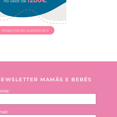
NEWSLETTER MAMÃS E BEBÉS
ome:
mail: