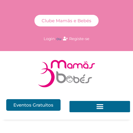
Clube Mamãs e Bebés
Login
ou
Registe-se
Eventos Gratuitos