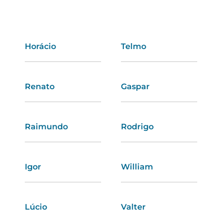
Horácio
Jéssica
Telmo
Márcia
Renato
Angélica
Gaspar
Silvana
Raimundo
Luciana
Rodrigo
Augusta
Igor
Estela
William
Luísa
Lúcio
Romana
Valter
Aurora