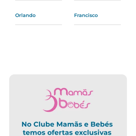
Orlando
Cláudia
Francisco
Mara