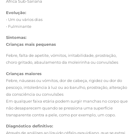
África Sub-Sariana
Evolução:
• Um ou vários dias
• Fulminante
Sintomas:
Crianças mais pequenas
Febre, falta de apetite, vómitos, irritabilidade, prostração,
choro gritado, abaulamento da moleirinha ou convulsões
Crianças maiores
Febre, náuseas ou vómitos, dor de cabeça, rigidez ou dor do
pescoço, intolerância à luz ou ao barulho, prostração, alteração
da consciência ou convulsões
Em qualquer faixa etária podem surgir manchas no corpo que
não desaparecem quando se pressiona uma superfície
transparente contra a pele, como por exemplo, um copo.
Diagnóstico definitivo:
Através de análises ao líquido céfalo-raquidiano, que se extrai