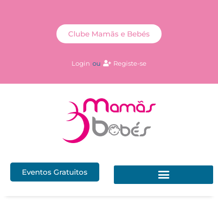
Clube Mamãs e Bebés
Login
ou
Registe-se
Eventos Gratuitos