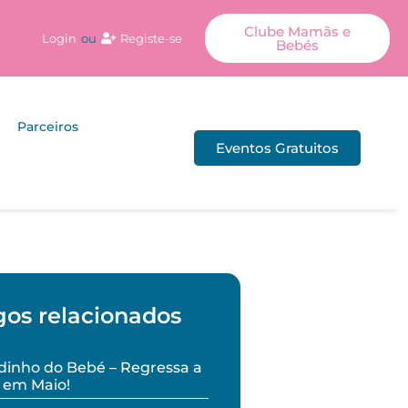
Clube Mamãs e
Login
ou
Registe-se
Bebés
Parceiros
Eventos Gratuitos
gos relacionados
inho do Bebé – Regressa a
 em Maio!