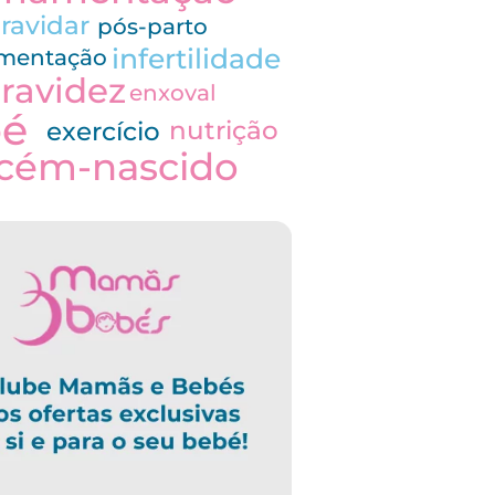
ravidar
pós-parto
infertilidade
imentação
ravidez
enxoval
bé
nutrição
exercício
cém-nascido