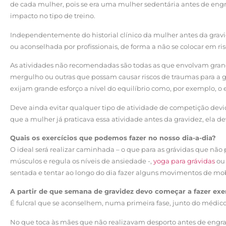
de cada mulher, pois se era uma mulher sedentária antes de engra
impacto no tipo de treino.
Independentemente do historial clínico da mulher antes da gra
ou aconselhada por profissionais, de forma a não se colocar em r
As atividades não recomendadas são todas as que envolvam grand
mergulho ou outras que possam causar riscos de traumas para a g
exijam grande esforço a nível do equilíbrio como, por exemplo, o 
Deve ainda evitar qualquer tipo de atividade de competição devid
que a mulher já praticava essa atividade antes da gravidez, ela d
Quais os exercícios que podemos fazer no nosso dia-a-dia?
O ideal será realizar caminhada – o que para as grávidas que não
músculos e regula os níveis de ansiedade -,
yoga para grávidas
ou 
sentada e tentar ao longo do dia fazer alguns movimentos de mobi
A partir de que semana de gravidez devo começar a fazer exe
É fulcral que se aconselhem, numa primeira fase, junto do médic
No que toca às mães que não realizavam desporto antes de engr