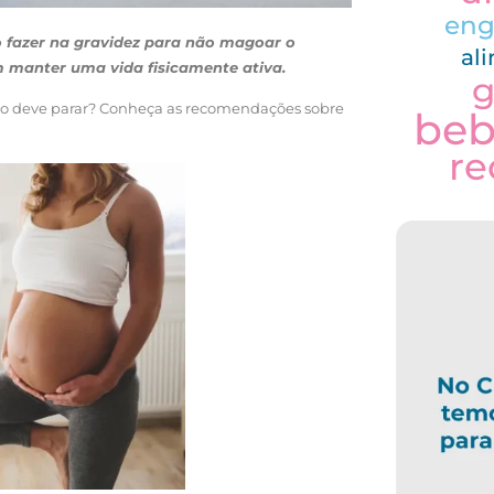
eng
so fazer na gravidez para não magoar o
al
 manter uma vida fisicamente ativa.
g
o deve parar? Conheça as recomendações sobre
be
re