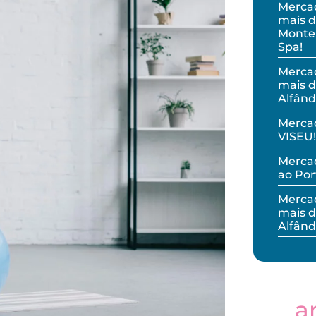
Merca
mais d
Monteb
Spa!
Merca
mais d
Alfând
Merca
VISEU!
Mercad
ao Por
Merca
mais d
Alfând
a