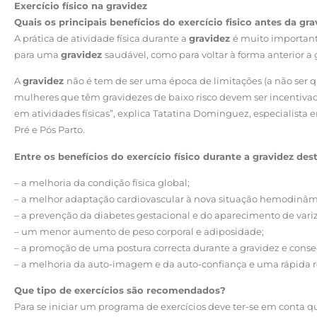
Exercício físico na gravidez
Quais os principais benefícios do exercício fisico antes da gr
A prática de atividade física durante a
gravidez
é muito important
para uma
gravidez
saudável, como para voltar à forma anterior a 
A
gravidez
não é tem de ser uma época de limitações (a não ser q
mulheres que têm gravidezes de baixo risco devem ser incentivad
em atividades físicas”, explica Tatatina Dominguez, especialista 
Pré e Pós Parto.
Entre os benefícios do exercício físico durante a gravidez des
– a melhoria da condição física global;
– a melhor adaptação cardiovascular à nova situação hemodinâm
– a prevenção da diabetes gestacional e do aparecimento de variz
– um menor aumento de peso corporal e adiposidade;
– a promoção de uma postura correcta durante a gravidez e con
– a melhoria da auto-imagem e da auto-confiança e uma rápida r
Que tipo de exercícios são recomendados?
Para se iniciar um programa de exercícios deve ter-se em conta qu