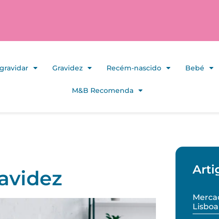
gravidar
Gravidez
Recém-nascido
Bebé
M&B Recomenda
Arti
ravidez
Mercad
Lisboa