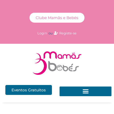
Clube Mamãs e Bebés
Login
ou
Registe-se
Eventos Gratuitos