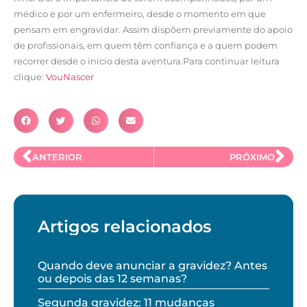
médico e por um enfermeiro, desde o momento em que
pensam em engravidar. Assim dispõem previamente do apoio
de profissionais, em quem têm confiança e a quem podem
recorrer desde o início desta aventura.Para continuar leitura
clique:
VouNascer
ANTERIOR
PRÓXIMO
Artigos relacionados
Quando deve anunciar a gravidez? Antes
ou depois das 12 semanas?
Segunda gravidez: 11 mudanças