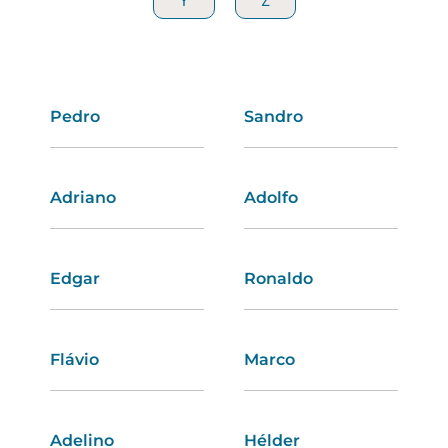
Y
Y
Z
Z
Pedro
Ema
Sandro
Ângela
Adriano
Berta
Adolfo
Tâmara
Edgar
Albertina
Ronaldo
Joana
Flávio
Renata
Marco
Rosa
Adelino
Carolina
Hélder
Telma