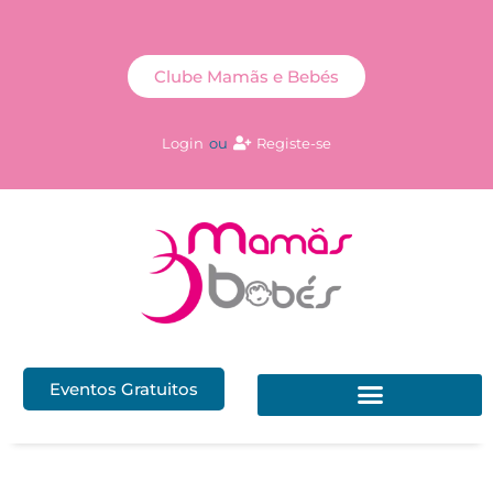
Clube Mamãs e Bebés
Login
ou
Registe-se
Eventos Gratuitos