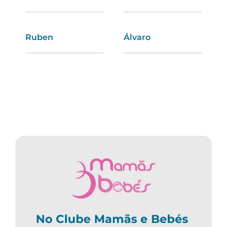
Ruben
Natália
Álvaro
Sara