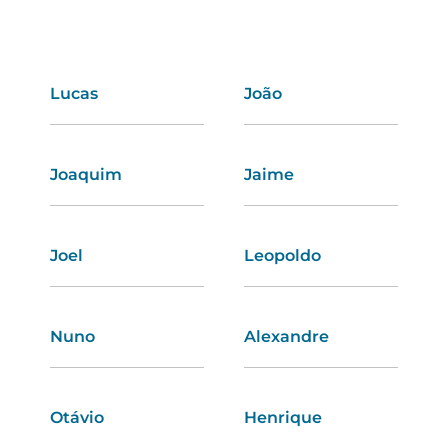
Lucas
Soraia
João
Carmo
Joaquim
Ivone
Jaime
Ágata
Joel
Neusa
Leopoldo
Clarisse
Nuno
Emília
Alexandre
Helga
Otávio
Valentina
Henrique
Luz