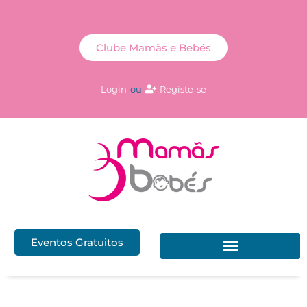
Clube Mamãs e Bebés
Login
ou
Registe-se
Eventos Gratuitos