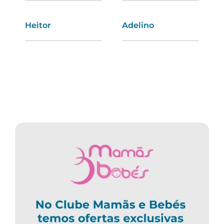
Heitor
Juliana
Adelino
Olga