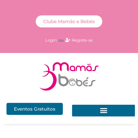
Clube Mamãs e Bebés
Login
ou
Registe-se
Eventos Gratuitos