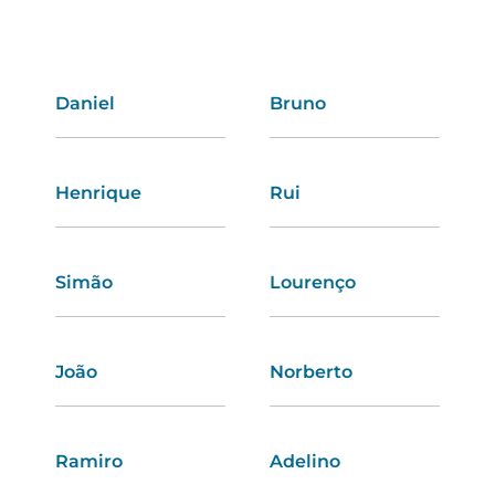
Daniel
Albertina
Bruno
Vanessa
Henrique
Graça
Rui
Heloísa
Simão
Marta
Lourenço
Cândida
João
Cláudia
Norberto
Diana
Ramiro
Celeste
Adelino
Regina