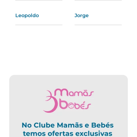
Leopoldo
Tatiana
Jorge
Leila