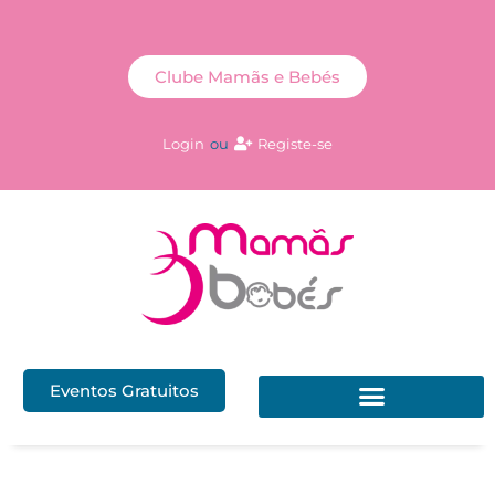
Clube Mamãs e Bebés
Login
ou
Registe-se
Eventos Gratuitos