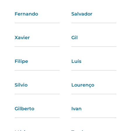
Fernando
Letícia
Salvador
Fabíola
Xavier
Bárbara
Gil
Raquel
Filipe
Cátia
Luís
Cecília
Sílvio
Hermínia
Lourenço
Tatiana
Gilberto
Adriana
Ivan
Bianca