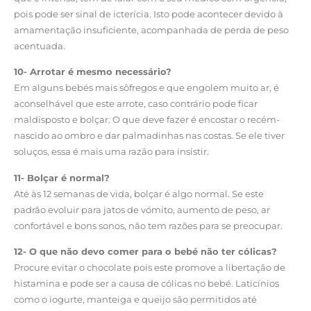
pois pode ser sinal de icterícia. Isto pode acontecer devido à
amamentação insuficiente, acompanhada de perda de peso
acentuada.
10- Arrotar é mesmo necessário?
Em alguns bebés mais sôfregos e que engolem muito ar, é
aconselhável que este arrote, caso contrário pode ficar
maldisposto e bolçar. O que deve fazer é encostar o recém-
nascido ao ombro e dar palmadinhas nas costas. Se ele tiver
soluços, essa é mais uma razão para insistir.
11- Bolçar é normal?
Até às 12 semanas de vida, bolçar é algo normal. Se este
padrão evoluir para jatos de vómito, aumento de peso, ar
confortável e bons sonos, não tem razões para se preocupar.
12- O que não devo comer para o bebé não ter cólicas?
Procure evitar o chocolate pois este promove a libertação de
histamina e pode ser a causa de cólicas no bebé. Laticínios
como o iogurte, manteiga e queijo são permitidos até