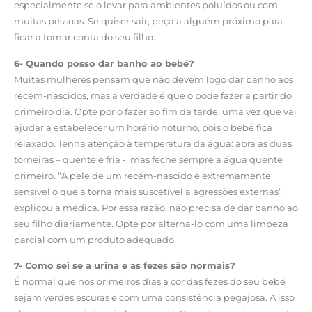
especialmente se o levar para ambientes poluídos ou com
muitas pessoas. Se quiser sair, peça a alguém próximo para
ficar a tomar conta do seu filho.
6- Quando posso dar banho ao bebé?
Muitas mulheres pensam que não devem logo dar banho aos
recém-nascidos, mas a verdade é que o pode fazer a partir do
primeiro dia. Opte por o fazer ao fim da tarde, uma vez que vai
ajudar a estabelecer um horário noturno, pois o bebé fica
relaxado. Tenha atenção à temperatura da água: abra as duas
torneiras – quente e fria -, mas feche sempre a água quente
primeiro. “A pele de um recém-nascido é extremamente
sensível o que a torna mais suscetível a agressões externas”,
explicou a médica. Por essa razão, não precisa de dar banho ao
seu filho diariamente. Opte por alterná-lo com uma limpeza
parcial com um produto adequado.
7- Como sei se a urina e as fezes são normais?
É normal que nos primeiros dias a cor das fezes do seu bebé
sejam verdes escuras e com uma consistência pegajosa. A isso