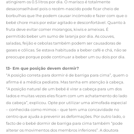
atingirem os 0.5 litros por dia. O marisco é totalmente
desaconselhável pois o recém-nascido pode ficar cheio de
borbulhas que lhe podem causar incómodo e fazer com que o
bebé chore mais por estar agitado e desconfortável. Quanto à
fruta deve evitar comer morangos, kiwis e ameixas. É
permitido beber um sumo de laranja por dia. As couves,
saladas, feijão e cebolas também podem ser causadoras de
gases e cólicas. Se estava habituada a beber café e chá, não se
preocupe porque pode continuar a beber um ou dois por dia.
13- Em que posição devem dormir?
“A posição correta para dormir é de barriga para cima”, quem o
afirma é a médica pediatra. Mas tenha em atenção à cabeça.
“A posição natural de um bebé é virar a cabeça para um dos
lados e muitas vezes eles ficam com um achatamento do lado
da cabeça”, explicou. Opte por utilizar uma almofada especial
– conhecida como mimos – que tem uma concavidade no
centro que ajuda a prevenir as deformações. Por outro lado, o
facto de o bebé dormir de barriga para cima também “pode
alterar os movimentos dos membros inferiores”. A doutora