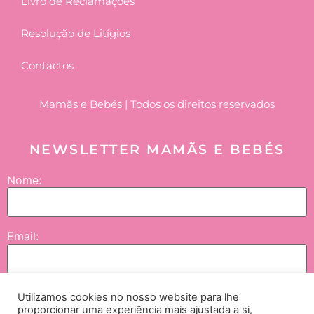
Livro de Reclamações
Resolução de Litígios
Contactos
Mamãs e Bebés | Todos os direitos reservados
NEWSLETTER MAMÃS E BEBÉS
Nome:
Email:
Utilizamos cookies no nosso website para lhe
Enviar
proporcionar uma experiência mais ajustada a si,