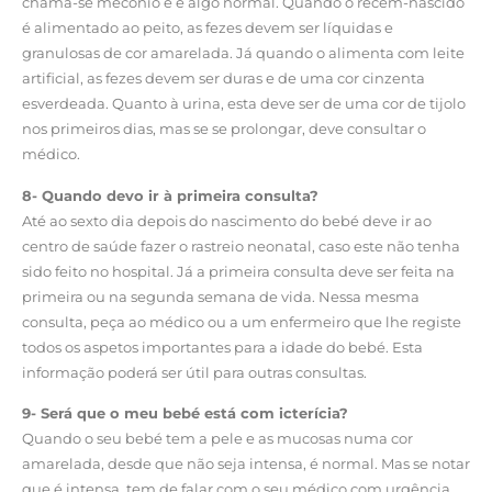
chama-se mecónio e é algo normal. Quando o recém-nascido
é alimentado ao peito, as fezes devem ser líquidas e
granulosas de cor amarelada. Já quando o alimenta com leite
artificial, as fezes devem ser duras e de uma cor cinzenta
esverdeada. Quanto à urina, esta deve ser de uma cor de tijolo
nos primeiros dias, mas se se prolongar, deve consultar o
médico.
8- Quando devo ir à primeira consulta?
Até ao sexto dia depois do nascimento do bebé deve ir ao
centro de saúde fazer o rastreio neonatal, caso este não tenha
sido feito no hospital. Já a primeira consulta deve ser feita na
primeira ou na segunda semana de vida. Nessa mesma
consulta, peça ao médico ou a um enfermeiro que lhe registe
todos os aspetos importantes para a idade do bebé. Esta
informação poderá ser útil para outras consultas.
9- Será que o meu bebé está com icterícia?
Quando o seu bebé tem a pele e as mucosas numa cor
amarelada, desde que não seja intensa, é normal. Mas se notar
que é intensa, tem de falar com o seu médico com urgência,