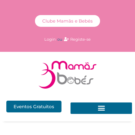
Clube Mamãs e Bebés
Login
ou
Registe-se
Eventos Gratuitos