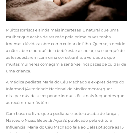
Muitos sorrisos e ainda mais incertezas. É natural que uma
mulher que acaba de ser mãe pela primeira vez tenha
imensas dúvidas sobre como cuidar do filho. Quer seja devido
a não saber o porquê de o bebé estar a chorar, ou o porquê de
as fezes estarem com uma cor estranha, a verdade é que
muitas mulheres começam a sentir-se incapazes de cuidar de
uma criança.
A médica pediatra Maria do Céu Machado e ex-presidente do
Infarmed (Autoridade Nacional de Medicamento) quer
dissipar dúvidas e responde às questões mais frequentes que
as recém-mamãs têm.
Com base no livro que a pediatra e autora acaba de lançar,
Nasceu o Nosso Bebé…E Agora?, publicado pela editora
Influência, Maria do Céu Machado fala ao Delas.pt sobre as 15