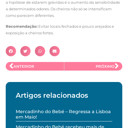
a hipótese de estarem grávidas é o aumento da sensibilidade
a determinados odores. Os cheiros não só se intensificam
como parecem diferentes.
Recomendação:
Evitar locais fechados e pouco arejados e
exposição a cheiros fortes.
ANTERIOR
PRÓXIMO
Artigos relacionados
Mercadinho do Bebé – Regressa a Lisboa
em Maio!
Mercadinho do Bebé recebeu mais de