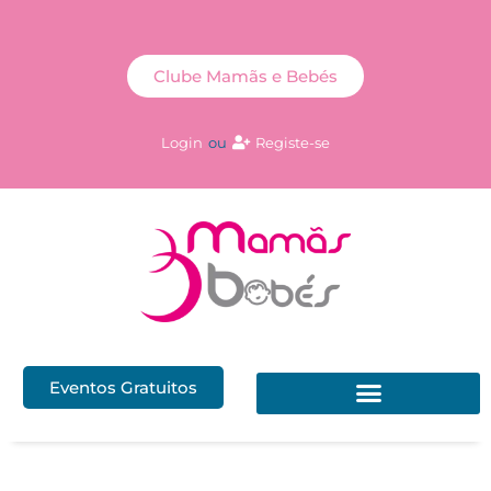
Clube Mamãs e Bebés
Login
ou
Registe-se
Eventos Gratuitos