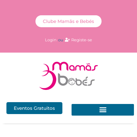
Clube Mamãs e Bebés
Login
ou
Registe-se
Eventos Gratuitos