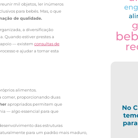
 reunir mil objetos, ler inúmeros
eng
clusivos para bebés. Mas, o que
al
mação de qualidade.
g
ganizada, a diversificação
be
ia. Quando estiver prestes a
re
m apoio — existem
consultas de
processo e ajudar a tornar esta
próprios alimentos.
a comer, proporcionando duas
her
apropriados permitem que
mia — algo essencial para que
 desenvolvimento das estruturas
a naturalmente para um padrão mais maduro,