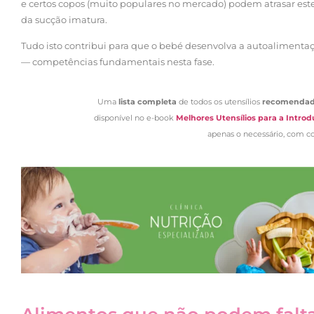
e certos copos (muito populares no mercado) podem atrasar es
da sucção imatura.
Tudo isto contribui para que o bebé desenvolva a autoalimentaç
— competências fundamentais nesta fase.
Uma
lista completa
de todos os utensílios
recomenda
disponível no e-book
Melhores Utensílios para a Intro
apenas o necessário, com co