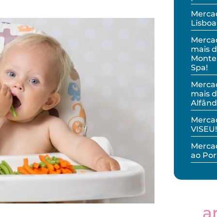
Mercad
Lisboa
Merca
mais d
Monteb
Spa!
Merca
mais d
Alfând
Merca
VISEU!
Mercad
ao Por
a