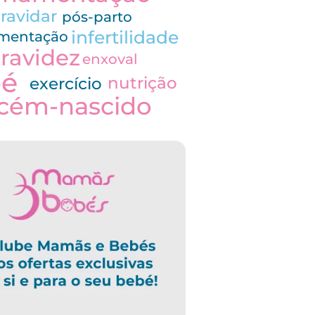
ravidar
pós-parto
infertilidade
imentação
ravidez
enxoval
bé
nutrição
exercício
cém-nascido