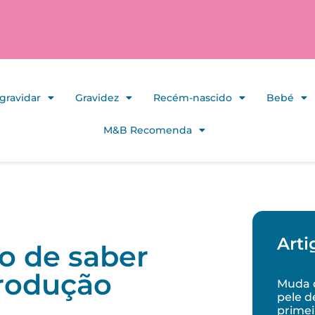
gravidar
Gravidez
Recém-nascido
Bebé
M&B Recomenda
Arti
o de saber
trodução
Muda d
pele d
primei