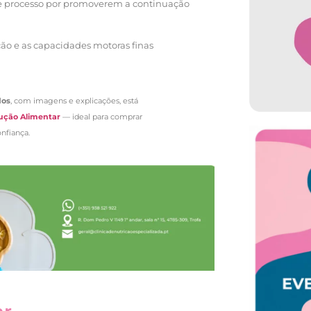
te processo por promoverem a continuação
ão e as capacidades motoras finas
dos
, com imagens e explicações, está
dução Alimentar
— ideal para comprar
nfiança.