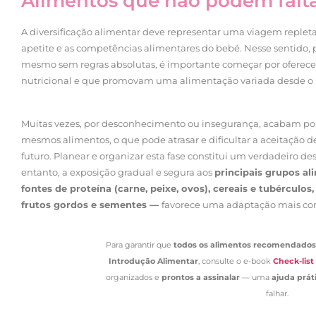
Alimentos que não podem falt
A diversificação alimentar deve representar uma viagem replet
apetite e as competências alimentares do bebé. Nesse sentido, pa
mesmo sem regras absolutas, é importante começar por oferece
nutricional e que promovam uma alimentação variada desde o i
Muitas vezes, por desconhecimento ou insegurança, acabam por
mesmos alimentos, o que pode atrasar e dificultar a aceitação d
futuro. Planear e organizar esta fase constitui um verdadeiro de
entanto, a exposição gradual e segura aos
principais grupos ali
fontes de proteína (carne, peixe, ovos), cereais e tubérculos,
frutos gordos e sementes —
favorece uma adaptação mais com
Para garantir que
todos os alimentos recomendados 
Introdução Alimentar
, consulte o e-book
Check-list
organizados e
prontos a assinalar
— uma
ajuda prát
falhar.