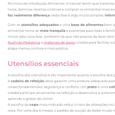
No início da Introdução Alimentar, é natural sentir que é preciso
livros, dominar receitas criativas e comprar os alimentos mais ex
faz realmente diferença
nesta fase é algo muito simples:
infor
Com os
utensílios adequados
e uma
base de alimentos
bem or
alimentar torna-se
mais tranquila
e prazerosa para toda a famíl
iniciar esta nova fase, lembrem-se que não precisa de fazer se
Nutrição Pediátrica
e
materiais de apoio
criados para facilitar o 
etapa menos confusa e mais prática.
Utensílios essenciais
A escolha dos utensílios é tão importante quanto a escolha dos 
A
cadeira de refeição
deve garantir uma postura adequada par
coisas fundamentais: segurança e conforto. Um
prato
e uma
col
o bebé participe ativamente na refeição e desenvolva a autono
aprenda a gostar de comer.
A escolha do
copo
mais indicado reduz o risco de alterações no
orais. Por volta dos 6 meses, o padrão de sucção do bebé mud