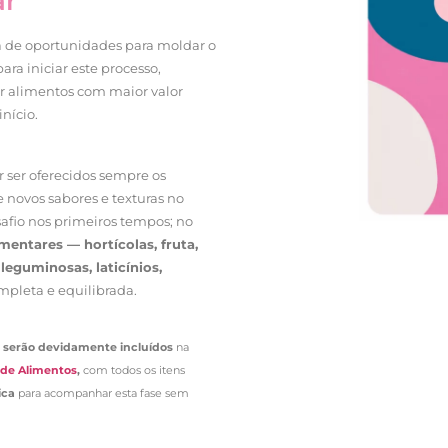
ar
a de oportunidades para moldar o
ra iniciar este processo,
r alimentos com maior valor
nício.
 ser oferecidos sempre os
e novos sabores e texturas no
safio nos primeiros tempos; no
mentares — hortícolas, fruta,
 leguminosas, laticínios,
pleta e equilibrada.
serão devidamente incluídos
na
 de Alimentos
,
com todos os itens
ica
para acompanhar esta fase sem