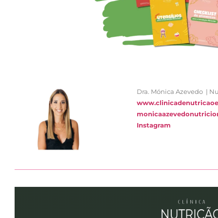
Dra. Mónica Azevedo | Nut
www.clinicadenutricaoe
monicaazevedonutricio
Instagram