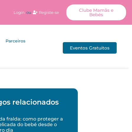
Clube Mamãs e
Login
ou
Registe-se
Bebés
Parceiros
Eventos Gratuitos
gos relacionados
a fralda: como proteger a
elicada do bebé desde o
ro dia