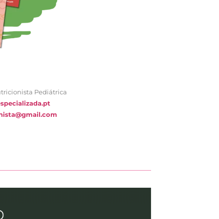
ricionista Pediátrica
specializada.pt
nista@gmail.com