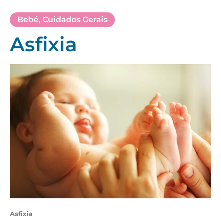
Bebé
,
Cuidados Gerais
Asfixia
Asfixia