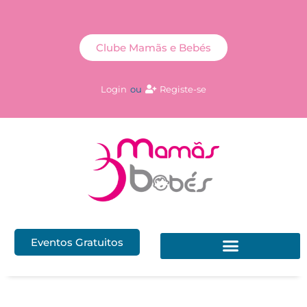
Clube Mamãs e Bebés
Login
ou
Registe-se
Eventos Gratuitos