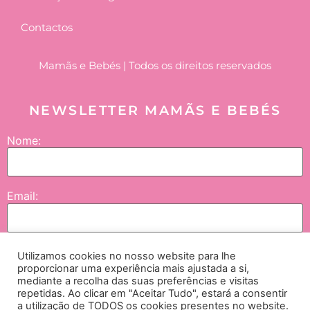
Contactos
Mamãs e Bebés | Todos os direitos reservados
NEWSLETTER MAMÃS E BEBÉS
Nome:
Email:
Utilizamos cookies no nosso website para lhe
Enviar
proporcionar uma experiência mais ajustada a si,
mediante a recolha das suas preferências e visitas
repetidas. Ao clicar em "Aceitar Tudo", estará a consentir
Concordo que os meus dados sejam tratados pela NGI – Lifesciences and
a utilização de TODOS os cookies presentes no website.