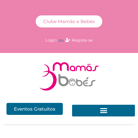
Clube Mamãs e Bebés
Login
ou
Registe-se
Eventos Gratuitos