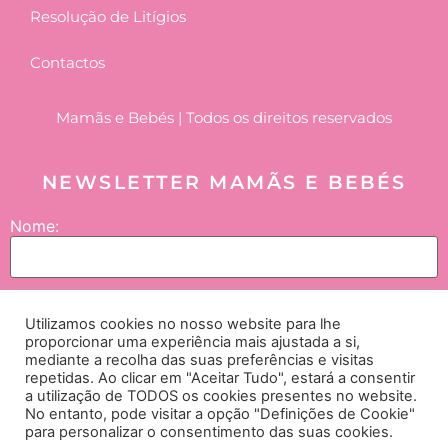
Resolução de Litígios
Contactos
Mamãs e Bebés | Todos os direitos reservados
NEWSLETTER MAMÃS E BEBÉS
Nome:
Email:
Utilizamos cookies no nosso website para lhe
proporcionar uma experiência mais ajustada a si,
mediante a recolha das suas preferências e visitas
repetidas. Ao clicar em "Aceitar Tudo", estará a consentir
Enviar
a utilização de TODOS os cookies presentes no website.
No entanto, pode visitar a opção "Definições de Cookie"
para personalizar o consentimento das suas cookies.