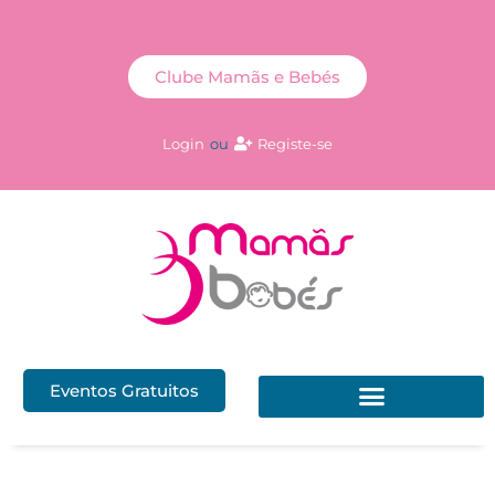
Clube Mamãs e Bebés
Login
ou
Registe-se
Eventos Gratuitos