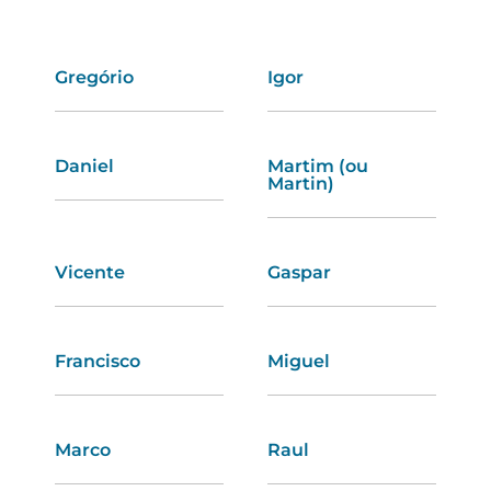
Gregório
Sofia
Igor
Rebeca
Daniel
Ana
Martim (ou
Marina
Martin)
Joana
Adelaide
Vicente
Gaspar
Virgínia
Sandra
Francisco
Miguel
Constança
Marta
Marco
Raul