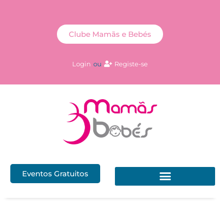
Clube Mamãs e Bebés
Login
ou
Registe-se
Eventos Gratuitos