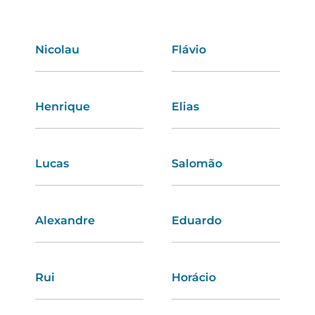
Nicolau
Irina
Flávio
Joana
Henrique
Érica
Elias
Vanessa
Lucas
Carlota
Salomão
Flávia
Alexandre
Luísa
Eduardo
Irene
Rui
Eva
Horácio
Ana