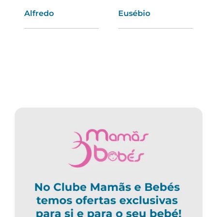
Alfredo
Sandra
Eusébio
Vanda