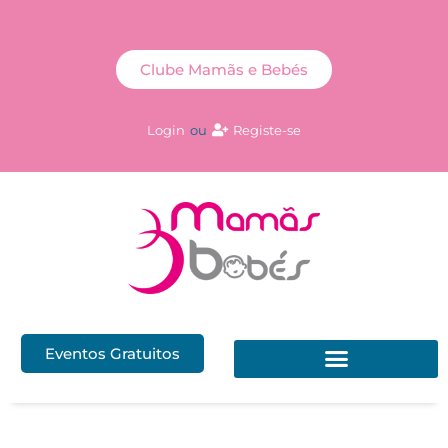
Clube Mamãs e Bebés
Login
ou
Registe-se
Eventos Gratuitos