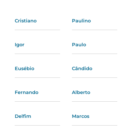
Cristiano
Olívia
Paulino
Emanuela
Igor
Pilar
Paulo
Alice
Eusébio
Dalila
Cândido
Matilde
Fernando
Dores
Alberto
Débora
Delfim
Tânia
Marcos
Valéria