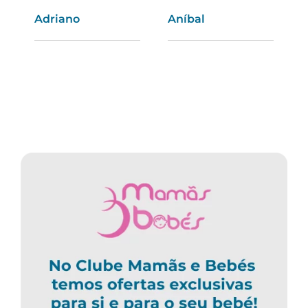
Adriano
Diana
Aníbal
Maria