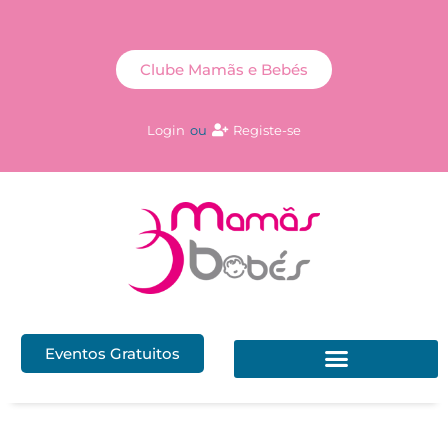
Clube Mamãs e Bebés
Login
ou
Registe-se
Eventos Gratuitos