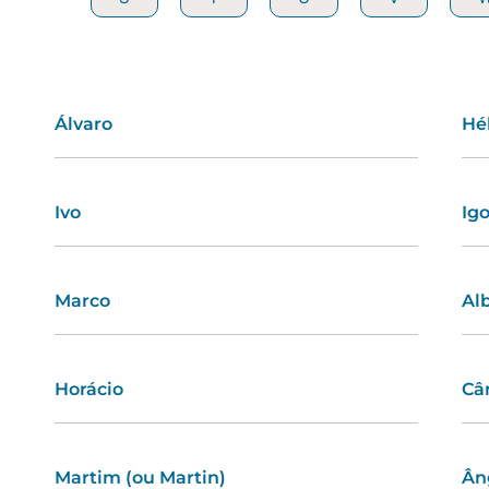
Álvaro
Emília
Hé
Ág
Ivo
Érica
Ig
Ma
Marco
Virgínia
Al
Sa
Horácio
Palmira
Câ
Du
Martim (ou Martin)
Delfina
Ân
Ma