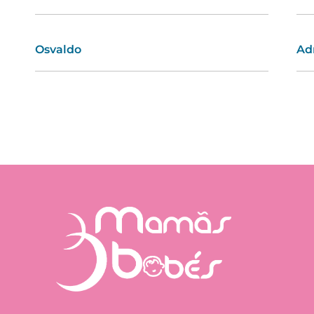
Osvaldo
Cristina
Ad
Ev