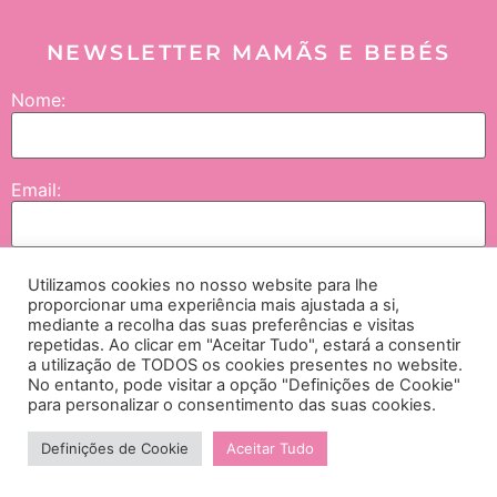
NEWSLETTER MAMÃS E BEBÉS
Nome:
Email:
Utilizamos cookies no nosso website para lhe
Enviar
proporcionar uma experiência mais ajustada a si,
mediante a recolha das suas preferências e visitas
repetidas. Ao clicar em "Aceitar Tudo", estará a consentir
Concordo que os meus dados sejam tratados pela NGI – Lifesciences and
a utilização de TODOS os cookies presentes no website.
No entanto, pode visitar a opção "Definições de Cookie"
Healthcare International, SA., empresas do grupo e seus parceiros, e neste contexto
para personalizar o consentimento das suas cookies.
me seja enviada comunicação no âmbito de passatempos, campanhas e iniciativas
institucionais. Para mais detalhes, consulte a política de privacidade,
aqui.
Definições de Cookie
Aceitar Tudo