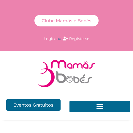
Clube Mamãs e Bebés
Login
ou
Registe-se
Eventos Gratuitos