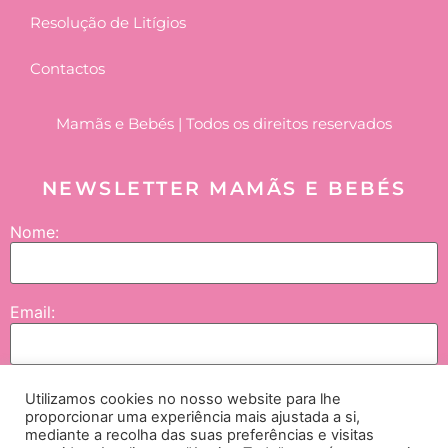
Resolução de Litígios
Contactos
Mamãs e Bebés | Todos os direitos reservados
NEWSLETTER MAMÃS E BEBÉS
Nome:
Email:
Utilizamos cookies no nosso website para lhe
Enviar
proporcionar uma experiência mais ajustada a si,
mediante a recolha das suas preferências e visitas