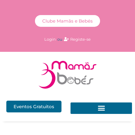
Clube Mamãs e Bebés
Login
ou
Registe-se
Eventos Gratuitos