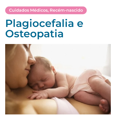
Cuidados Médicos
,
Recém-nascido
Plagiocefalia e
Osteopatia