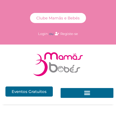
Clube Mamãs e Bebés
Login
ou
Registe-se
Eventos Gratuitos