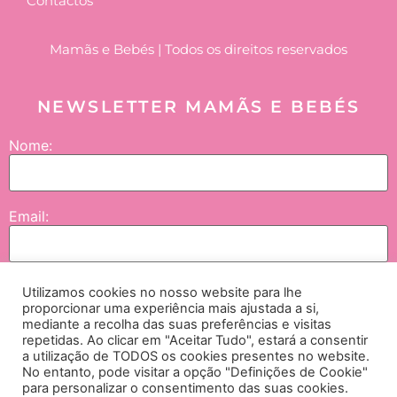
Contactos
Mamãs e Bebés | Todos os direitos reservados
NEWSLETTER MAMÃS E BEBÉS
Nome:
Email:
Utilizamos cookies no nosso website para lhe
Enviar
proporcionar uma experiência mais ajustada a si,
mediante a recolha das suas preferências e visitas
repetidas. Ao clicar em "Aceitar Tudo", estará a consentir
Concordo que os meus dados sejam tratados pela NGI – Lifesciences and
a utilização de TODOS os cookies presentes no website.
No entanto, pode visitar a opção "Definições de Cookie"
Healthcare International, SA., empresas do grupo e seus parceiros, e neste contexto
para personalizar o consentimento das suas cookies.
me seja enviada comunicação no âmbito de passatempos, campanhas e iniciativas