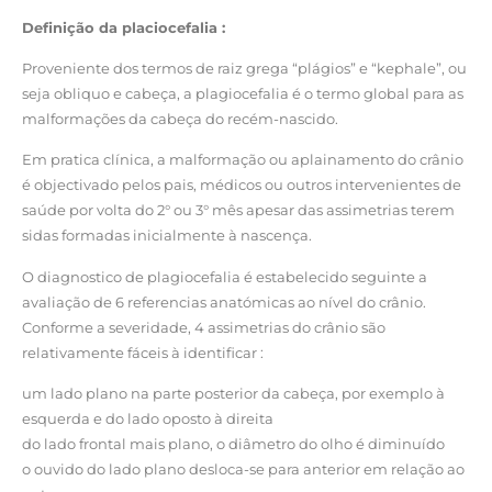
Definição da placiocefalia :
Proveniente dos termos de raiz grega “plágios” e “kephale”, ou
seja obliquo e cabeça, a plagiocefalia é o termo global para as
malformações da cabeça do recém-nascido.
Em pratica clínica, a malformação ou aplainamento do crânio
é objectivado pelos pais, médicos ou outros intervenientes de
saúde por volta do 2° ou 3° mês apesar das assimetrias terem
sidas formadas inicialmente à nascença.
O diagnostico de plagiocefalia é estabelecido seguinte a
avaliação de 6 referencias anatómicas ao nível do crânio.
Conforme a severidade, 4 assimetrias do crânio são
relativamente fáceis à identificar :
um lado plano na parte posterior da cabeça, por exemplo à
esquerda e do lado oposto à direita
do lado frontal mais plano, o diâmetro do olho é diminuído
o ouvido do lado plano desloca-se para anterior em relação ao