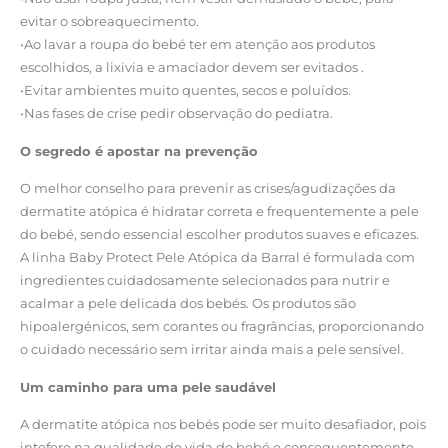
evitar o sobreaquecimento.
•Ao lavar a roupa do bebé ter em atenção aos produtos
escolhidos, a lixivia e amaciador devem ser evitados .
•Evitar ambientes muito quentes, secos e poluídos.
•Nas fases de crise pedir observação do pediatra.
O segredo é apostar na prevenção
O melhor conselho para prevenir as crises/agudizações da
dermatite atópica é hidratar correta e frequentemente a pele
do bebé, sendo essencial escolher produtos suaves e eficazes.
A linha Baby Protect Pele Atópica da Barral é formulada com
ingredientes cuidadosamente selecionados para nutrir e
acalmar a pele delicada dos bebés. Os produtos são
hipoalergénicos, sem corantes ou fragrâncias, proporcionando
o cuidado necessário sem irritar ainda mais a pele sensível.
Um caminho para uma pele saudável
A dermatite atópica nos bebés pode ser muito desafiador, pois
intefere na qualidade de vida do bebé e consequentemente