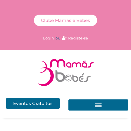
Clube Mamãs e Bebés
Login
ou
Registe-se
Eventos Gratuitos