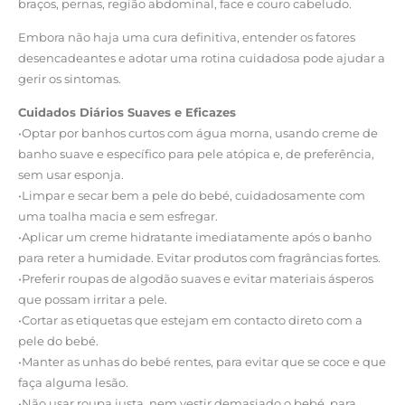
braços, pernas, região abdominal, face e couro cabeludo.
Embora não haja uma cura definitiva, entender os fatores
desencadeantes e adotar uma rotina cuidadosa pode ajudar a
gerir os sintomas.
Cuidados Diários Suaves e Eficazes
•Optar por banhos curtos com água morna, usando creme de
banho suave e específico para pele atópica e, de preferência,
sem usar esponja.
•Limpar e secar bem a pele do bebé, cuidadosamente com
uma toalha macia e sem esfregar.
•Aplicar um creme hidratante imediatamente após o banho
para reter a humidade. Evitar produtos com fragrâncias fortes.
•Preferir roupas de algodão suaves e evitar materiais ásperos
que possam irritar a pele.
•Cortar as etiquetas que estejam em contacto direto com a
pele do bebé.
•Manter as unhas do bebé rentes, para evitar que se coce e que
faça alguma lesão.
•Não usar roupa justa, nem vestir demasiado o bebé, para