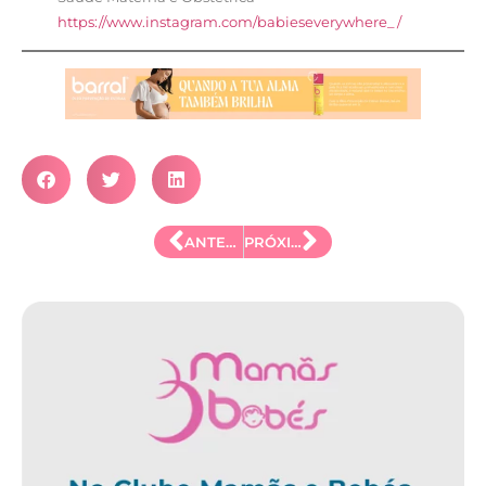
https://www.instagram.com/babieseverywhere_/
ANTERIOR
PRÓXIMO