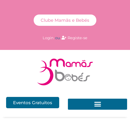
Clube Mamãs e Bebés
Login
ou
Registe-se
Eventos Gratuitos