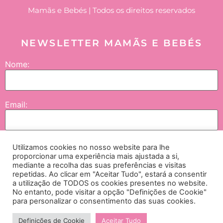
Mamãs e Bebés | Todos os direitos reservados
NEWSLETTER MAMÃS E BEBÉS
Nome:
Email:
Utilizamos cookies no nosso website para lhe
Enviar
proporcionar uma experiência mais ajustada a si,
mediante a recolha das suas preferências e visitas
repetidas. Ao clicar em "Aceitar Tudo", estará a consentir
Concordo que os meus dados sejam tratados pela NGI – Lifesciences and
a utilização de TODOS os cookies presentes no website.
No entanto, pode visitar a opção "Definições de Cookie"
Healthcare International, SA., empresas do grupo e seus parceiros, e neste contexto
para personalizar o consentimento das suas cookies.
me seja enviada comunicação no âmbito de passatempos, campanhas e iniciativas
institucionais. Para mais detalhes, consulte a política de privacidade,
aqui.
Definições de Cookie
Aceitar Tudo