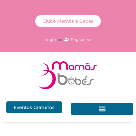
Clube Mamãs e Bebés
Login
ou
Registe-se
Eventos Gratuitos