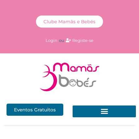
Clube Mamãs e Bebés
Login
ou
Registe-se
Eventos Gratuitos