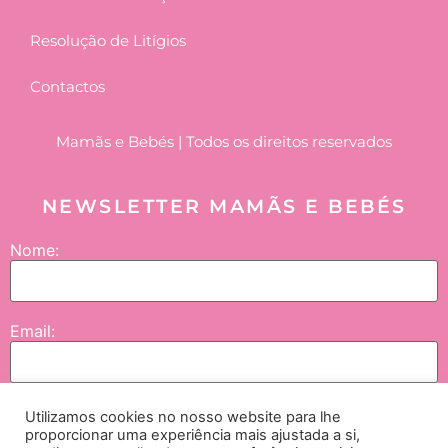
Resolução de Litígios
Contactos
Mamãs e Bebés | Todos os direitos reservados
NEWSLETTER MAMÃS E BEBÉS
Nome:
Email:
Utilizamos cookies no nosso website para lhe
Enviar
proporcionar uma experiência mais ajustada a si,