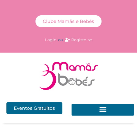
Clube Mamãs e Bebés
Login
ou
Registe-se
Eventos Gratuitos